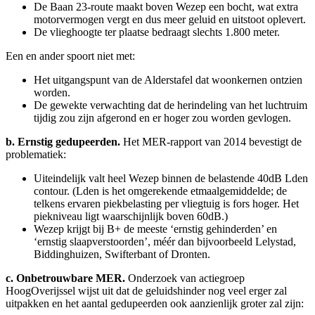
De Baan 23-route maakt boven Wezep een bocht, wat extra
motorvermogen vergt en dus meer geluid en uitstoot oplevert.
De vlieghoogte ter plaatse bedraagt slechts 1.800 meter.
Een en ander spoort niet met:
Het uitgangspunt van de Alderstafel dat woonkernen ontzien
worden.
De gewekte verwachting dat de herindeling van het luchtruim
tijdig zou zijn afgerond en er hoger zou worden gevlogen.
b.
Ernstig gedupeerden.
Het MER-rapport van 2014
bevestigt de
problematiek:
Uiteindelijk valt heel Wezep binnen de belastende 40dB Lden
contour. (Lden is het omgerekende etmaalgemiddelde; de
telkens ervaren piekbelasting per vliegtuig is fors hoger. Het
piekniveau ligt waarschijnlijk boven 60dB.)
Wezep krijgt bij B+ de meeste ‘ernstig gehinderden’ en
‘ernstig slaapverstoorden’, méér dan bijvoorbeeld Lelystad,
Biddinghuizen, Swifterbant of Dronten.
c.
Onbetrouwbare MER.
Onderzoek van actiegroep
HoogOverijssel wijst uit dat de geluidshinder nog veel erger zal
uitpakken en het aantal gedupeerden ook aanzienlijk groter zal zijn: