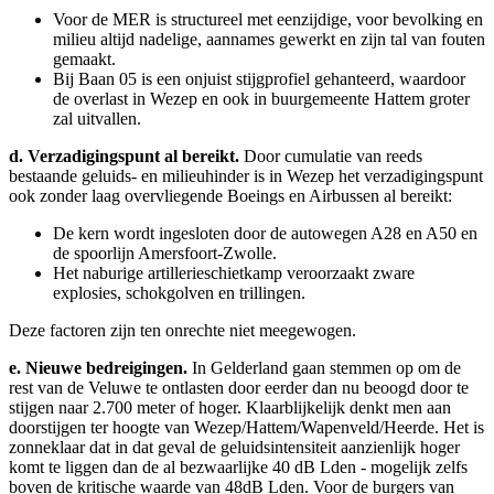
Voor de MER is structureel met eenzijdige, voor bevolking en
milieu altijd nadelige, aannames gewerkt en zijn tal van fouten
gemaakt.
Bij Baan 05 is een onjuist stijgprofiel gehanteerd, waardoor
de overlast in Wezep en ook in buurgemeente Hattem groter
zal uitvallen.
d.
Verzadigingspunt al bereikt.
Door cumulatie van reeds
bestaande geluids- en milieuhinder is in Wezep het verzadigingspunt
ook zonder laag overvliegende Boeings en Airbussen al bereikt:
De kern wordt ingesloten door de autowegen A28 en A50 en
de spoorlijn Amersfoort-Zwolle.
Het naburige artillerieschietkamp veroorzaakt zware
explosies, schokgolven en trillingen.
Deze factoren zijn ten onrechte niet meegewogen.
e.
Nieuwe bedreigingen.
In Gelderland gaan stemmen op om de
rest van de Veluwe te ontlasten door eerder dan nu beoogd door te
stijgen naar 2.700 meter of hoger. Klaarblijkelijk denkt men aan
doorstijgen ter hoogte van Wezep/Hattem/Wapenveld/Heerde. Het is
zonneklaar dat in dat geval de geluidsintensiteit aanzienlijk hoger
komt te liggen dan de al bezwaarlijke 40 dB Lden - mogelijk zelfs
boven de kritische waarde van 48dB Lden. Voor de burgers van