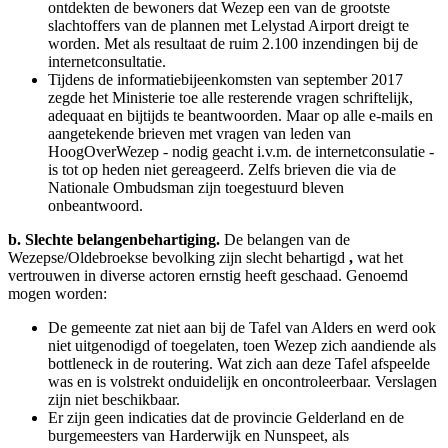
ontdekten de bewoners dat Wezep een van de grootste
slachtoffers van de plannen met Lelystad Airport dreigt te
worden. Met als resultaat de ruim 2.100 inzendingen bij de
internetconsultatie.
Tijdens de informatiebijeenkomsten van september 2017
zegde het Ministerie toe alle resterende vragen schriftelijk,
adequaat en bijtijds te beantwoorden. Maar op alle e-mails en
aangetekende brieven met vragen van leden van
HoogOverWezep - nodig geacht i.v.m. de internetconsulatie -
is tot op heden niet gereageerd. Zelfs brieven die via de
Nationale Ombudsman zijn toegestuurd bleven
onbeantwoord.
b.
Slechte belangenbehartiging.
De belangen van de
Wezepse/Oldebroekse bevolking zijn slecht behartigd
,
wat het
vertrouwen in diverse actoren ernstig heeft geschaad. Genoemd
mogen worden:
De gemeente zat niet aan bij de Tafel van Alders en werd ook
niet uitgenodigd of toegelaten, toen Wezep zich aandiende als
bottleneck in de routering. Wat zich aan deze Tafel afspeelde
was en is volstrekt onduidelijk en oncontroleerbaar. Verslagen
zijn niet beschikbaar.
Er zijn geen indicaties dat de provincie Gelderland en de
burgemeesters van Harderwijk en Nunspeet, als