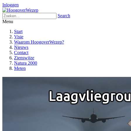
Inloggen
Search
Menu
Start
Visie
Waarom HoogoverWezep?
Nieuws
Contact
Zienswijze
Natura 2000
Meten