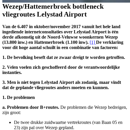
Wezep/Hattemerbroek bottleneck
vliegroutes Lelystad Airport
Van de 6.407 in oktober/november 2017 vanuit het hele land
ingediende internetconsultaties over Lelystad Airport is één
derde afkomstig uit de Noord-Veluwse woonkernen Wezep
(13.800 inw.) en Hattemerbroek (1.100 inw).
[1]
De verklaring
voor dit hoge aantal schuilt in een combinatie van factoren:
1.
De bevolking beseft dat ze zwaar dreigt te worden getroffen.
2.
Velen voelen zich geschoffeerd door de verantwoordelijke
instanties.
3.
Men is niet tegen Lelystad Airport als zodanig, maar vindt
dat de geplande vliegroutes anders moeten en kunnen.
1.
De problemen
a.
Problemen door B+routes.
De problemen die Wezep bedreigen,
zijn groot:
De twee drukke zuidwaartse vertrekroutes (van Baan 05 en
23) zijn pal over Wezep gepland.