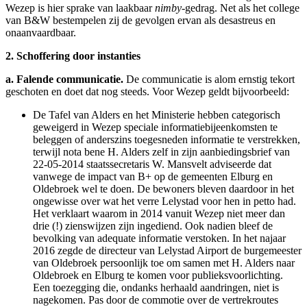
Wezep is hier sprake van laakbaar
nimby-
gedrag. Net als het college
van B&W bestempelen zij de gevolgen ervan als desastreus en
onaanvaardbaar.
2.
Schoffering door instanties
a.
Falende communicatie.
De communicatie is alom ernstig tekort
geschoten en doet dat nog steeds. Voor Wezep geldt bijvoorbeeld:
De Tafel van Alders en het Ministerie hebben categorisch
geweigerd in Wezep speciale informatiebijeenkomsten te
beleggen of anderszins toegesneden informatie te verstrekken,
terwijl nota bene H. Alders zelf in zijn aanbiedingsbrief van
22-05-2014 staatssecretaris W. Mansvelt adviseerde dat
vanwege de impact van B+ op de gemeenten Elburg en
Oldebroek wel te doen. De bewoners bleven daardoor in het
ongewisse over wat het verre Lelystad voor hen in petto had.
Het verklaart waarom in 2014 vanuit Wezep niet meer dan
drie (!) zienswijzen zijn ingediend. Ook nadien bleef de
bevolking van adequate informatie verstoken. In het najaar
2016 zegde de directeur van Lelystad Airport de burgemeester
van Oldebroek persoonlijk toe om samen met H. Alders naar
Oldebroek en Elburg te komen voor publieksvoorlichting.
Een toezegging die, ondanks herhaald aandringen, niet is
nagekomen. Pas door de commotie over de vertrekroutes