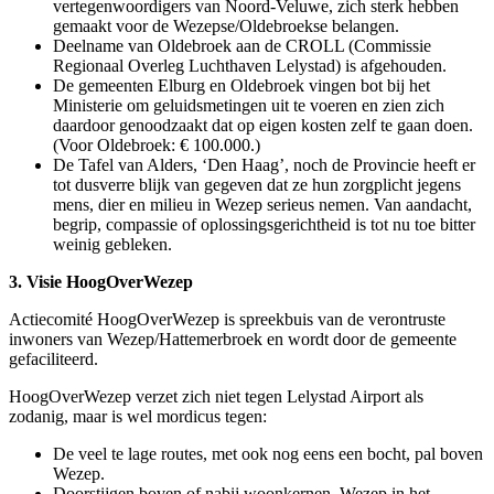
vertegenwoordigers van Noord-Veluwe, zich sterk hebben
gemaakt voor de Wezepse/Oldebroekse belangen.
Deelname van Oldebroek aan de CROLL (Commissie
Regionaal Overleg Luchthaven Lelystad) is afgehouden.
De gemeenten Elburg en Oldebroek vingen bot bij het
Ministerie om geluidsmetingen uit te voeren en zien zich
daardoor genoodzaakt dat op eigen kosten zelf te gaan doen.
(Voor Oldebroek: € 100.000.)
De Tafel van Alders, ‘Den Haag’, noch de Provincie heeft er
tot dusverre blijk van gegeven dat ze hun zorgplicht jegens
mens, dier en milieu in Wezep serieus nemen. Van aandacht,
begrip, compassie of oplossingsgerichtheid is tot nu toe bitter
weinig gebleken.
3.
Visie HoogOverWezep
Actiecomité HoogOverWezep is spreekbuis van de verontruste
inwoners van Wezep/Hattemerbroek en wordt door de gemeente
gefaciliteerd.
HoogOverWezep verzet zich niet tegen Lelystad Airport als
zodanig, maar is wel mordicus tegen:
De veel te lage routes, met ook nog eens een bocht, pal boven
Wezep.
Doorstijgen boven of nabij woonkernen, Wezep in het