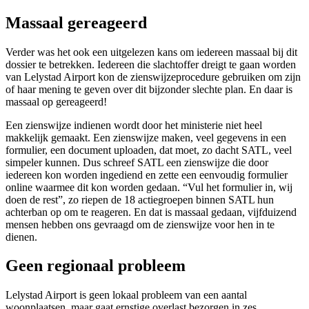
Massaal gereageerd
Verder was het ook een uitgelezen kans om iedereen massaal bij dit
dossier te betrekken. Iedereen die slachtoffer dreigt te gaan worden
van Lelystad Airport kon de zienswijzeprocedure gebruiken om zijn
of haar mening te geven over dit bijzonder slechte plan. En daar is
massaal op gereageerd!
Een zienswijze indienen wordt door het ministerie niet heel
makkelijk gemaakt. Een zienswijze maken, veel gegevens in een
formulier, een document uploaden, dat moet, zo dacht SATL, veel
simpeler kunnen. Dus schreef SATL een zienswijze die door
iedereen kon worden ingediend en zette een eenvoudig formulier
online waarmee dit kon worden gedaan. “Vul het formulier in, wij
doen de rest”, zo riepen de 18 actiegroepen binnen SATL hun
achterban op om te reageren. En dat is massaal gedaan, vijfduizend
mensen hebben ons gevraagd om de zienswijze voor hen in te
dienen.
Geen regionaal probleem
Lelystad Airport is geen lokaal probleem van een aantal
woonplaatsen, maar gaat ernstige overlast bezorgen in zes