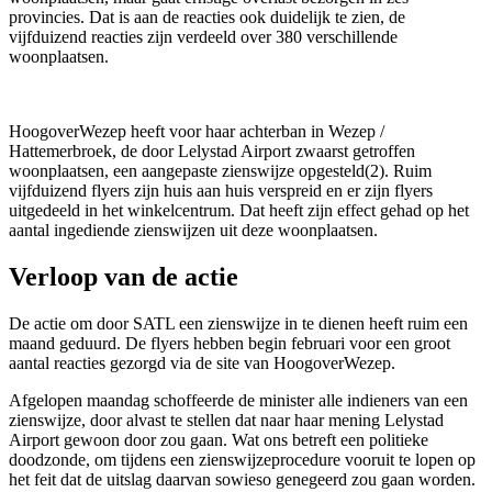
provincies. Dat is aan de reacties ook duidelijk te zien, de
vijfduizend reacties zijn verdeeld over 380 verschillende
woonplaatsen.
HoogoverWezep heeft voor haar achterban in Wezep /
Hattemerbroek, de door Lelystad Airport zwaarst getroffen
woonplaatsen, een aangepaste zienswijze opgesteld(2). Ruim
vijfduizend flyers zijn huis aan huis verspreid en er zijn flyers
uitgedeeld in het winkelcentrum. Dat heeft zijn effect gehad op het
aantal ingediende zienswijzen uit deze woonplaatsen.
Verloop van de actie
De actie om door SATL een zienswijze in te dienen heeft ruim een
maand geduurd. De flyers hebben begin februari voor een groot
aantal reacties gezorgd via de site van HoogoverWezep.
Afgelopen maandag schoffeerde de minister alle indieners van een
zienswijze, door alvast te stellen dat naar haar mening Lelystad
Airport gewoon door zou gaan. Wat ons betreft een politieke
doodzonde, om tijdens een zienswijzeprocedure vooruit te lopen op
het feit dat de uitslag daarvan sowieso genegeerd zou gaan worden.