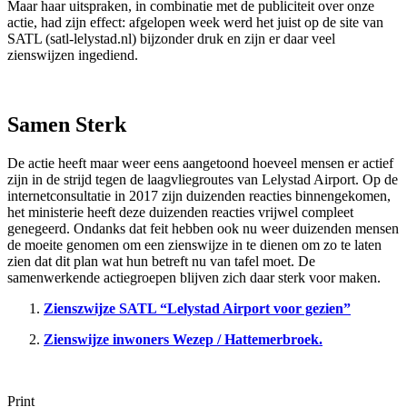
Maar haar uitspraken, in combinatie met de publiciteit over onze
actie, had zijn effect: afgelopen week werd het juist op de site van
SATL (satl-lelystad.nl) bijzonder druk en zijn er daar veel
zienswijzen ingediend.
Samen Sterk
De actie heeft maar weer eens aangetoond hoeveel mensen er actief
zijn in de strijd tegen de laagvliegroutes van Lelystad Airport. Op de
internetconsultatie in 2017 zijn duizenden reacties binnengekomen,
het ministerie heeft deze duizenden reacties vrijwel compleet
genegeerd. Ondanks dat feit hebben ook nu weer duizenden mensen
de moeite genomen om een zienswijze in te dienen om zo te laten
zien dat dit plan wat hun betreft nu van tafel moet. De
samenwerkende actiegroepen blijven zich daar sterk voor maken.
Zienszwijze SATL “Lelystad Airport voor gezien”
Zienswijze inwoners Wezep / Hattemerbroek.
Print