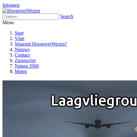
Inloggen
Search
Menu
Start
Visie
Waarom HoogoverWezep?
Nieuws
Contact
Zienswijze
Natura 2000
Meten