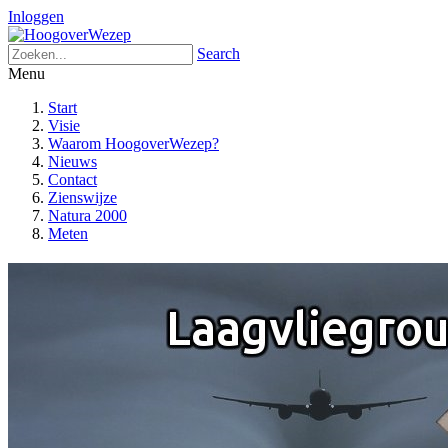
Inloggen
Search
Menu
Start
Visie
Waarom HoogoverWezep?
Nieuws
Contact
Zienswijze
Natura 2000
Meten