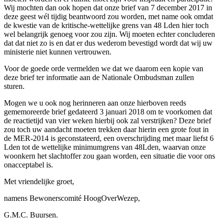
Wij mochten dan ook hopen dat onze brief van 7 december 2017 in
deze geest wél tijdig beantwoord zou worden, met name ook omdat
de kwestie van de kritische-wettelijke grens van 48 Lden hier toch
wel belangrijk genoeg voor zou zijn. Wij moeten echter concluderen
dat dat niet zo is en dat er dus wederom bevestigd wordt dat wij uw
ministerie niet kunnen vertrouwen.
Voor de goede orde vermelden we dat we daarom een kopie van
deze brief ter informatie aan de Nationale Ombudsman zullen
sturen.
Mogen we u ook nog herinneren aan onze hierboven reeds
gememoreerde brief gedateerd 3 januari 2018 om te voorkomen dat
de reactietijd van vier weken hierbij ook zal verstrijken? Deze brief
zou toch uw aandacht moeten trekken daar hierin een grote fout in
de MER-2014 is geconstateerd, een overschrijding met maar liefst 6
Lden tot de wettelijke minimumgrens van 48Lden, waarvan onze
woonkern het slachtoffer zou gaan worden, een situatie die voor ons
onacceptabel is.
Met vriendelijke groet,
namens Bewonerscomité HoogOverWezep,
G.M.C. Buursen.