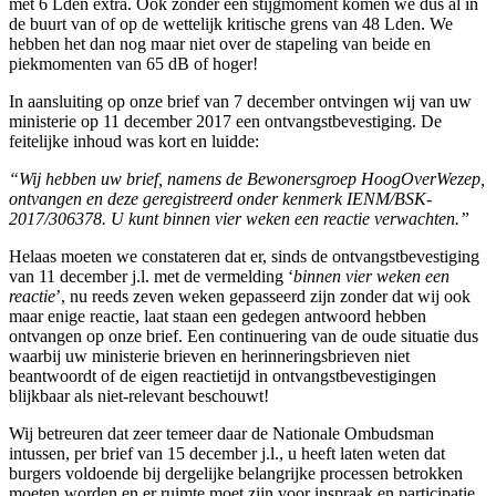
met 6 Lden extra. Ook zonder een stijgmoment komen we dus al in
de buurt van of op de wettelijk kritische grens van 48 Lden. We
hebben het dan nog maar niet over de stapeling van beide en
piekmomenten van 65 dB of hoger!
In aansluiting op onze brief van 7 december ontvingen wij van uw
ministerie op 11 december 2017 een ontvangstbevestiging. De
feitelijke inhoud was kort en luidde:
“Wij hebben uw brief, namens de Bewonersgroep HoogOverWezep,
ontvangen en deze geregistreerd onder kenmerk IENM/BSK-
2017/306378. U kunt binnen vier weken een reactie verwachten.”
Helaas moeten we constateren dat er, sinds de ontvangstbevestiging
van 11 december j.l. met de vermelding ‘
binnen vier weken een
reactie
’, nu reeds zeven weken gepasseerd zijn zonder dat wij ook
maar enige reactie, laat staan een gedegen antwoord hebben
ontvangen op onze brief. Een continuering van de oude situatie dus
waarbij uw ministerie brieven en herinneringsbrieven niet
beantwoordt of de eigen reactietijd in ontvangstbevestigingen
blijkbaar als niet-relevant beschouwt!
Wij betreuren dat zeer temeer daar de Nationale Ombudsman
intussen, per brief van 15 december j.l., u heeft laten weten dat
burgers voldoende bij dergelijke belangrijke processen betrokken
moeten worden en er ruimte moet zijn voor inspraak en participatie.