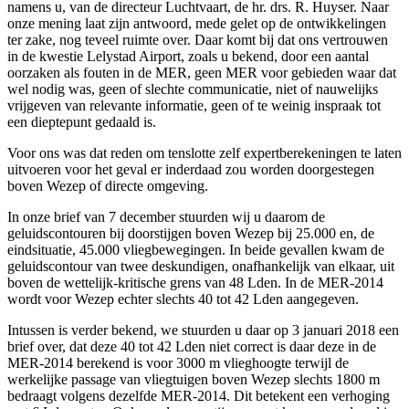
namens u, van de directeur Luchtvaart, de hr. drs. R. Huyser. Naar
onze mening laat zijn antwoord, mede gelet op de ontwikkelingen
ter zake, nog teveel ruimte over. Daar komt bij dat ons vertrouwen
in de kwestie Lelystad Airport, zoals u bekend, door een aantal
oorzaken als fouten in de MER, geen MER voor gebieden waar dat
wel nodig was, geen of slechte communicatie, niet of nauwelijks
vrijgeven van relevante informatie, geen of te weinig inspraak tot
een dieptepunt gedaald is.
Voor ons was dat reden om tenslotte zelf expertberekeningen te laten
uitvoeren voor het geval er inderdaad zou worden doorgestegen
boven Wezep of directe omgeving.
In onze brief van 7 december stuurden wij u daarom de
geluidscontouren bij doorstijgen boven Wezep bij 25.000 en, de
eindsituatie, 45.000 vliegbewegingen. In beide gevallen kwam de
geluidscontour van twee deskundigen, onafhankelijk van elkaar, uit
boven de wettelijk-kritische grens van 48 Lden. In de MER-2014
wordt voor Wezep echter slechts 40 tot 42 Lden aangegeven.
Intussen is verder bekend, we stuurden u daar op 3 januari 2018 een
brief over, dat deze 40 tot 42 Lden niet correct is daar deze in de
MER-2014 berekend is voor 3000 m vlieghoogte terwijl de
werkelijke passage van vliegtuigen boven Wezep slechts 1800 m
bedraagt volgens dezelfde MER-2014. Dit betekent een verhoging