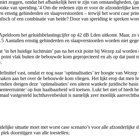
iet zeggen, omdat het afhankelijk heet te zijn van omstandigheden, (
ft sprake van spreiding.’4 Om die redenen zijn er voor de afzonderlijke 
en ernstig gehinderden en slaapverstoorden – terwijl het worst case pri
rafisch of een combinatie van beide? Door van spreiding te spreken word
n Apeldoorn het geluidsbelastingcijfer op 42 dB Lden uitkomt. Maar, zo 
’.5 Aantallen ernstig gehinderden en slaapverstoorden worden niet geg
‘in het huidige luchtruim’ pas na het exit point bij Wezep zal worden
t point vlak buiten de bebouwde kom geprojecteerd en als op dat punt 
.
efinitief vast, omdat er nog naar ‘optimalisaties’ ter hoogte van Wezep
de maken aan het over de bebouwde kom vliegen. Het lijkt erop dat men 
ien dreigen deze ‘optimalisaties’ een uiterst wankele juridische basis
enteerruimte’ op hun haalbaarheid wil toetsen. Lukt het niet of biedt 
al vastgesteld luchthavenbesluit is namelijk zeer moeilijk aanvechtba
delijke situatie moet met worst case scenario’s voor alle afzonderlijk
plek doorstijgen van alle toestellen;