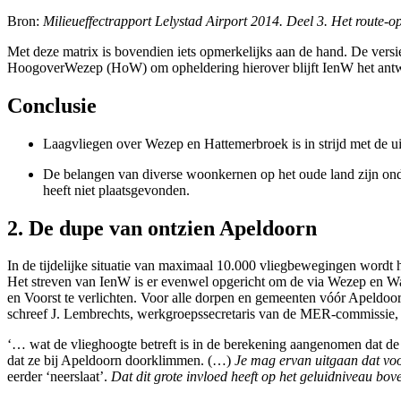
Bron:
Milieueffectrapport Lelystad Airport 2014. Deel 3. Het route-o
Met deze matrix is bovendien iets opmerkelijks aan de hand. De versie
HoogoverWezep (HoW) om opheldering hierover blijft IenW het antw
Conclusie
Laagvliegen over Wezep en Hattemerbroek is in strijd met de u
De belangen van diverse woonkernen op het oude land zijn onder
heeft niet plaatsgevonden.
2. De dupe van ontzien Apeldoorn
In de tijdelijke situatie van maximaal 10.000 vliegbewegingen wordt 
Het streven van IenW is er evenwel opgericht om de via Wezep en Wape
en Voorst te verlichten. Voor alle dorpen en gemeenten vóór Apeldoorn
schreef J. Lembrechts, werkgroepssecretaris van de MER-commissie
‘… wat de vlieghoogte betreft is in de berekening aangenomen dat de 
dat ze bij Apeldoorn doorklimmen. (…)
Je mag ervan uitgaan dat vo
eerder ‘neerslaat’.
Dat dit grote invloed heeft op het geluidniveau bove