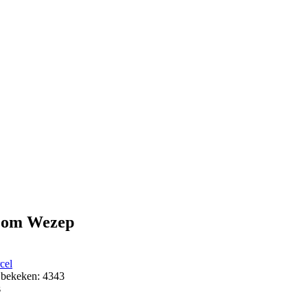
g om Wezep
cel
 bekeken: 4343
s