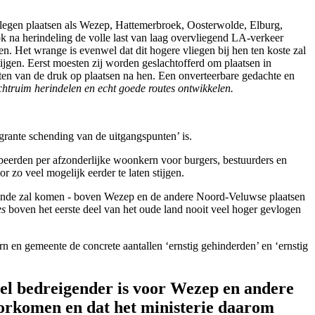
elegen plaatsen als Wezep, Hattemerbroek, Oosterwolde, Elburg,
 na herindeling de volle last van laag overvliegend LA-verkeer
n. Het wrange is evenwel dat dit hogere vliegen bij hen ten koste zal
gen. Eerst moesten zij worden geslachtofferd om plaatsen in
ten van de druk op plaatsen na hen. Een onverteerbare gedachte en
uchtruim herindelen en echt goede routes ontwikkelen.
rante schending van de uitgangspunten’ is.
peerden per afzonderlijke woonkern voor burgers, bestuurders en
 zo veel mogelijk eerder te laten stijgen.
 einde zal komen - boven Wezep en de andere Noord-Veluwse plaatsen
es
boven het eerste deel van het oude land nooit veel hoger gevlogen
n gemeente de concrete aantallen ‘ernstig gehinderden’ en ‘ernstig
veel bedreigender is voor Wezep en andere
orkomen en dat het ministerie daarom