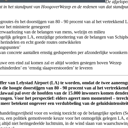
De afgelope
icht in het standpunt van HoogoverWezep en de redenen van dat standpun
groutes én het doorstijgen van 80 - 90 procent van al het vertrekkend
r het ministerie genegeerd
 verwaarlozing van de belangen van mens, welzijn en milieu
ogelijk gelegen LA, eenzijdige prioritering van de belangen van Schiph
m herindelen en echt goede routes ontwikkelen
gangspunten’
n concrete aantallen ernstig gedupeerden per afzonderlijke woonkern 
uwe een eind zal komen zal er altijd worden gestegen boven Wezep
gehinderden’ en ‘ernstig slaapverstoorden’ te leveren
offer van Lelystad Airport (LA) te worden, omdat de twee aaneeng
p die hoogte doorstijgen van 80 - 90 procent van al het vertrekkend
eklawaai pal over de hoofden van de 15.000 inwoners komen dend
ogen. Voor het perspectief: elders ageert men momenteel – terech
er betekent ongeveer een verdubbeling van de geluidsintensiteit
andelingsvrijheid voor en weinig toezicht op de belangrijke spelers (Sch
eu, een politiek gemotiveerde keuze voor het onmogelijk gelegen LA, e
g altijd niet heringedeelde luchtruim, in de wind slaan van waarschu