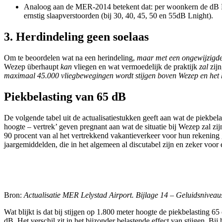
Analoog aan de MER-2014 betekent dat: per woonkern de dB LAm
ernstig slaapverstoorden (bij 30, 40, 45, 50 en 55dB Lnight).
3. Herdindeling geen soelaas
Om te beoordelen wat na een herindeling,
maar met een ongewijzigde
Wezep überhaupt
kan
vliegen en wat vermoedelijk de praktijk
zal
zij
maximaal 45.000 vliegbewegingen wordt stijgen boven Wezep en het 
Piekbelasting van 65 dB
De volgende tabel uit de actualisatiestukken geeft aan wat de piekbe
hoogte – vertrek’ geven pregnant aan wat de situatie bij Wezep zal z
90 procent van al het vertrekkend vakantieverkeer voor hun rekening 
jaargemiddelden, die in het algemeen al discutabel zijn en zeker voor 
Bron:
Actualisatie MER Lelystad Airport. Bijlage 14 – Geluidsniveau
Wat blijkt is dat bij stijgen op 1.800 meter hoogte de piekbelasting 
dB. Het verschil zit in het bijzonder belastende effect van stijgen. B