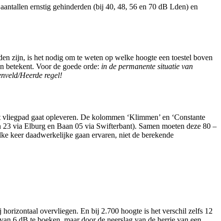
ntallen ernstig gehinderden (bij 40, 48, 56 en 70 dB Lden) en
en zijn, is het nodig om te weten op welke hoogte een toestel boven
an betekent. Voor de goede orde:
in de permanente situatie van
nveld/Heerde regel!
r het vliegpad gaat opleveren. De kolommen ‘Klimmen’ en ‘Constante
aan 23 via Elburg en Baan 05 via Swifterbant). Samen moeten deze 80 –
lke keer daadwerkelijke gaan ervaren, niet de berekende
orizontaal overvliegen. En bij 2.700 hoogte is het verschil zelfs 12
st van 6 dB te boeken, maar door de neerslag van de herrie van een