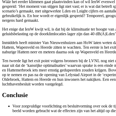
Wáár het eerder klimmen gaat plaatsvinden kan of wil IenW evenwel n
gespreid: ‘Het moment van stijgen ligt niet vast; er is wat dat betre
scenario’s gemaakt, met uitgewerkte Lden en Lnight cijfers en aantall
gebruikelijk is. En hoe wordt er eigenlijk gespreid? Temporeel, geog
nergens hard gemaakt.
Het enige dat IenW kwijt wil, is dat bij de klimsituatie ter hoogte va
geluidsbelasting op de doorklimlocaties lager zijn dan 40 dB(A)Lden
Inmiddels heeft minister Van Nieuwenhuizen aan HoW laten weten dat 
Hattem, Wapenveld en Heerde zitten te wachten. Ten eerste is het exi
naburige Hattem neer en meteen daarna ook op Wapenveld en Heerde
Ten tweede ligt het exit point volgens bronnen bij de LVNL nog niet d
naar uit dat de ‘kansrijke optimalisaties’ waarvan sprake is een ein
en Hattemerbroek iets meer ernstig gedupeerden zouden krijgen. Bovend
op te nemen en pas na de opening van Lelystad Airport in de ‘experim
Oldebroek, Hattem en Heerde en hun inwoners het nakijken. Een eenma
luchthavenbesluit worden vastgelegd.
Conclusie
Voor zorgvuldige voorlichting en besluitvorming over ook de tij
beeld worden gebracht wat de effecten zijn van het altijd op die 