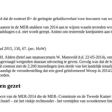
d dat de routeset B+ de geringste geluidsoverlast voor inwoners van
wo
plaatsen in de MER-stukken van 2014 aan te wijzen waarin tevreden wo
tadshagen e.d. niet wordt gerept. Animo om resterende knelpunten aan 
lad 2015
, 130, 67. (arc. HoW)
r H. Alders (brief aan staatssecretaris W. Mansveld d.d. 22-05-2014), 
desgevraagd weigerden daaraan uitvoering te geven. Gevolg was dat de 
 contrast met de 2.200 inzendingen (een derde van het landelijk totaal)
ardigt de veronderstelling dat een goed geïnformeerd Wezep in 2014/20
loeden.
en gezet
oces
van de MER-2014 die de MER- Commissie en de Tweede Kamer ont
 inclusief – zie het vinkje rechtsonder - het vermijden van woonkernen b