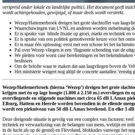
verspreid onder lokale en landelijke politici. Het document geeft inz
wordt achtergehouden, gewijzigd, of maar deels wordt verstrekt.
Wezep/Hattemerbroek dreigen het grote slachtoffer van laagvlie
Waarschuwingen van LVNL en anderen worden stelselmatig doo
Er is sprake van blinde fixatie op groei, markt en techniek en
Er is sprake van een politiek gemotiveerde keuze voor het onm
Er is maar één oplossing: eerst met een schone lei het luchtrui
Pal over Wezep vliegen is een ‘flagrante schending van de uit
We pleiten voor worst case berekeningen en het bekendmaken va
beslissers
Om de belofte waar te maken dat aan laagvliegen boven de Vel
Het ministerie weigert nog altijd de concrete aantallen ‘ernstig 
Wezep/Hattemerbroek (hierna ‘Wezep’) dreigen het grote slacht
krijgen met én op lage hoogte (1.800 á 2.150 m.) overvliegen én o
overvliegende en stijgende machines met circa 65 dB LAmax pi
Elburg, Hattem en Heerde worden bovendien in de ellende meegez
wordt een piekniveau van 50 dB LAmax berekend. En elke 3 dB me
Deze dreigende situatie is gevolg van een complex van factoren: veel h
techniek en verwaarlozing van de belangen van mens, welzijn en mili
in de lucht als op de grond) en Flevoland, blokkades vanwege het no