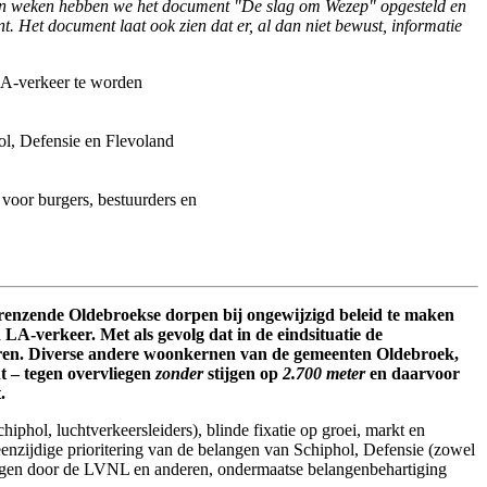
n weken hebben we het document "De slag om Wezep" opgesteld en
t. Het document laat ook zien dat er, al dan niet bewust, informatie
 LA-verkeer te worden
ol, Defensie en Flevoland
voor burgers, bestuurders en
renzende Oldebroekse dorpen bij ongewijzigd beleid te maken
 LA-verkeer. Met als gevolg dat in de eindsituatie de
eren. Diverse andere woonkernen van de gemeenten Oldebroek,
t – tegen overvliegen
zonder
stijgen op
2.700 meter
en daarvoor
.
iphol, luchtverkeersleiders), blinde fixatie op groei, markt en
enzijdige prioritering van de belangen van Schiphol, Defensie (zowel
wingen door de LVNL en anderen, ondermaatse belangenbehartiging