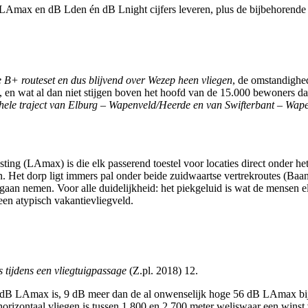
ax en dB Lden én dB Lnight cijfers leveren, plus de bijbehorende aa
 B+ routeset en dus blijvend over Wezep heen vliegen
, de omstandighed
n, en wat al dan niet stijgen boven het hoofd van de 15.000 bewoners d
hele traject van Elburg – Wapenveld/Heerde en van Swifterbant – Wape
lasting (LAmax) is die elk passerend toestel voor locaties direct onde
ijn. Het dorp ligt immers pal onder beide zuidwaartse vertrekroutes (B
gaan nemen. Voor alle duidelijkheid: het piekgeluid is wat de mensen e
een atypisch vakantievliegveld.
s tijdens een vliegtuigpassage
(Z.pl. 2018) 12.
65 dB LAmax is, 9 dB meer dan de al onwenselijk hoge 56 dB LAmax bij h
ij horizontaal vliegen is tussen 1.800 en 2.700 meter weliswaar een win