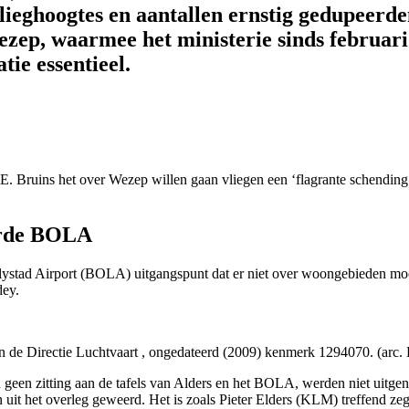
 vlieghoogtes en aantallen ernstig gedupeerd
Wezep, waarmee het ministerie sinds februa
tie essentieel.
. Bruins het over Wezep willen gaan vliegen een ‘flagrante schending
arde BOLA
lystad Airport (BOLA) uitgangspunt dat er niet over woongebieden moch
dey.
n de Directie Luchtvaart , ongedateerd (2009) kenmerk 1294070. (arc
en zitting aan de tafels van Alders en het BOLA, werden niet uitgeno
t het overleg geweerd. Het is zoals Pieter Elders (KLM) treffend zegt: ‘