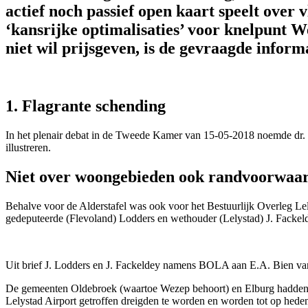
actief noch passief open kaart speelt over
‘kansrijke optimalisaties’ voor knelpunt 
niet wil prijsgeven, is de gevraagde informa
1. Flagrante schending
In het plenair debat in de Tweede Kamer van 15-05-2018 noemde dr. E
illustreren.
Niet over woongebieden ook randvoorwa
Behalve voor de Alderstafel was ook voor het Bestuurlijk Overleg Le
gedeputeerde (Flevoland) Lodders en wethouder (Lelystad) J. Fackel
Uit brief J. Lodders en J. Fackeldey namens BOLA aan E.A. Bien va
De gemeenten Oldebroek (waartoe Wezep behoort) en Elburg hadden ge
Lelystad Airport getroffen dreigden te worden en worden tot op heden ui