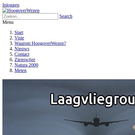
Inloggen
Search
Menu
Start
Visie
Waarom HoogoverWezep?
Nieuws
Contact
Zienswijze
Natura 2000
Meten