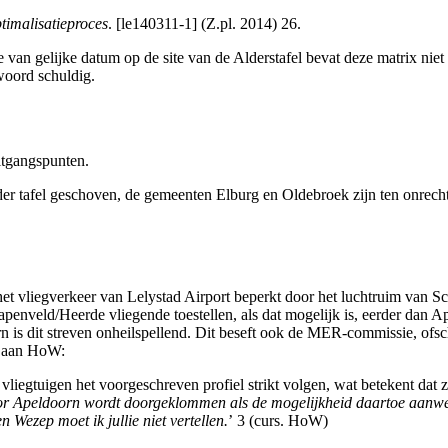
ptimalisatieproces
. [le140311-1] (Z.pl. 2014) 26.
 van gelijke datum op de site van de Alderstafel bevat deze matrix nie
oord schuldig.
itgangspunten.
 tafel geschoven, de gemeenten Elburg en Oldebroek zijn ten onrechte 
het vliegverkeer van Lelystad Airport beperkt door het luchtruim van S
nveld/Heerde vliegende toestellen, als dat mogelijk is, eerder dan Ap
 is dit streven onheilspellend. Dit beseft ook de MER-commissie, ofsch
, aan HoW:
vliegtuigen het voorgeschreven profiel strikt volgen, wat betekent da
or Apeldoorn wordt doorgeklommen als de mogelijkheid daartoe aanwe
n Wezep moet ik jullie niet vertellen.
’ 3 (curs. HoW)