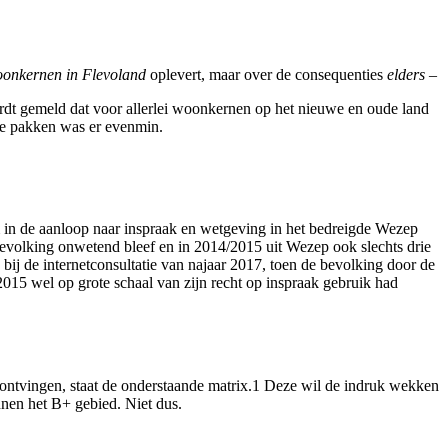
onkernen in Flevoland
oplevert, maar over de consequenties
elders
–
rdt gemeld dat voor allerlei woonkernen op het nieuwe en oude land
te pakken was er evenmin.
om in de aanloop naar inspraak en wetgeving in het bedreigde Wezep
bevolking onwetend bleef en in 2014/2015 uit Wezep ook slechts drie
 bij de internetconsultatie van najaar 2017, toen de bevolking door de
15 wel op grote schaal van zijn recht op inspraak gebruik had
vingen, staat de onderstaande matrix.1 Deze wil de indruk wekken
innen het B+ gebied. Niet dus.