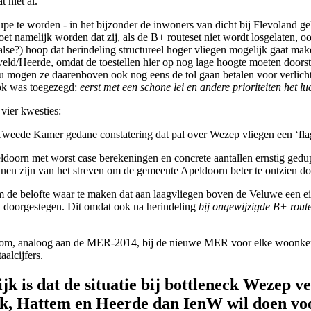
 niet al.
pe te worden - in het bijzonder de inwoners van dicht bij Flevoland g
melijk worden dat zij, als de B+ routeset niet wordt losgelaten, ook
lse?) hoop dat herindeling structureel hoger vliegen mogelijk gaat make
/Heerde, omdat de toestellen hier op nog lage hoogte moeten doorstij
nu mogen ze daarenboven ook nog eens de tol gaan betalen voor verlich
ook was toegezegd:
eerst met een schone lei en andere prioriteiten het l
vier kwesties:
Tweede Kamer gedane constatering dat pal over Wezep vliegen een ‘flag
ldoorn met worst case berekeningen en concrete aantallen ernstig gedu
nnen zijn van het streven om de gemeente Apeldoorn beter te ontzien door
om de belofte waar te maken dat aan laagvliegen boven de Veluwe een
 doorgestegen. Dit omdat ook na herindeling
bij ongewijzigde B+ rout
om, analoog aan de MER-2014, bij de nieuwe MER voor elke woonkern e
aalcijfers.
ijk is dat de situatie bij bottleneck Wezep 
ek, Hattem en Heerde dan IenW wil doen vo