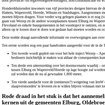
door provincie- en regiovertegenwoordigers, non-communicatie en wat
Honderdduizenden inwoners van vijf provincies dreigen hiervan de du
Hattem, Wapenveld, Heerde, Wilsum en Stadshagen. Aangenomen moet na
moeten blijven dragen. Voor verder weg gelegen plaatsen is er nog (va
gaan van Wezep en de andere woonplaatsen tussen Elburg en Wapenveld
Flevoland en enkele buurgemeenten in het voortraject te ontzien, en 
alleen op te lossen door te doen wat gedaan had moeten worden en 
Deze notitie draagt aanvullende informatie en overwegingen aan over 
Ten eerste worden nog een paar handvatten aangereikt voor de in de 
Ten tweede wordt gepleit om voor het hele traject Wezep – Ape
beslissers inzichtelijk te maken wat aldaar de consequenties ku
Ten derde een uiteenzetting over het doemscenario waarbij – 
tussen Elburg en Wapenveld/Heerde op lage hoogte zal worden
zal worden dan de nu al gewraakte 1.800 meter.
Ten vierde aandacht voor de (omineuze?) weigering van IenW 
slaapverstoorden’ te leveren en te willen blijven volstaan met tot
Rode draad in het stuk is dat het aannemel
kernen uit de gemeenten Elburg, Oldebro