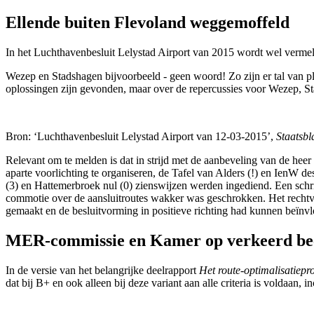
Ellende buiten Flevoland weggemoffeld
In het Luchthavenbesluit Lelystad Airport van 2015 wordt wel vermel
Wezep en Stadshagen bijvoorbeeld - geen woord! Zo zijn er tal van 
oplossingen zijn gevonden, maar over de repercussies voor Wezep, S
Bron: ‘Luchthavenbesluit Lelystad Airport van 12-03-2015’,
Staatsb
Relevant om te melden is dat in strijd met de aanbeveling van de hee
aparte voorlichting te organiseren, de Tafel van Alders (!) en IenW 
(3) en Hattemerbroek nul (0) zienswijzen werden ingediend. Een schril
commotie over de aansluitroutes wakker was geschrokken. Het rechtva
gemaakt en de besluitvorming in positieve richting had kunnen beïnv
MER-commissie en Kamer op verkeerd be
In de versie van het belangrijke deelrapport
Het route-optimalisatiepr
dat bij B+ en ook alleen bij deze variant aan alle criteria is voldaan,