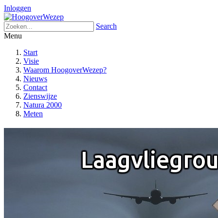
Inloggen
Search
Menu
Start
Visie
Waarom HoogoverWezep?
Nieuws
Contact
Zienswijze
Natura 2000
Meten