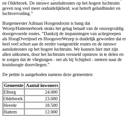
en Oldebroek. De nieuwe aansluitroutes op het hogere luchtruim
geven nog veel meer onduidelijkheid, wat betreft geluidhinder en
luchtvervuiling.”
Burgemeester Adriaan Hoogendoorn is bang dat
Wezep/Hattemerbroek straks het gelag betaalt van de onzorgvuldig
doorgevoerde routes. “Dankzij de inspanningen van actiegroepen
als HoogOverijssel en HoogoverWezep is duidelijk geworden dat er
heel veel schort aan de eerder vastgestelde routes en de nieuwe
aansluitroutes op het hogere luchtruim. We kunnen hier met zijn
allen uitkomen, door het luchtruim versneld opnieuw in te delen en
te zorgen dat de vliegtuigen - net als bij Schiphol - meteen naar de
kruishoogte doorvliegen.”
De petitie is aangeboden namens deze gemeenten:
Gemeente
Aantal inwoners
Elburg
24.000
Oldebroek
23.000
Heerde
18.500
Hattem
12.000