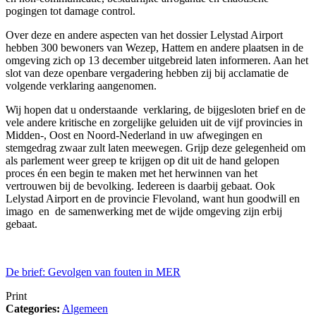
pogingen tot damage control.
Over deze en andere aspecten van het dossier Lelystad Airport
hebben 300 bewoners van Wezep, Hattem en andere plaatsen in de
omgeving zich op 13 december uitgebreid laten informeren. Aan het
slot van deze openbare vergadering hebben zij bij acclamatie de
volgende verklaring aangenomen.
Wij hopen dat u onderstaande verklaring, de bijgesloten brief en de
vele andere kritische en zorgelijke geluiden uit de vijf provincies in
Midden-, Oost en Noord-Nederland in uw afwegingen en
stemgedrag zwaar zult laten meewegen. Grijp deze gelegenheid om
als parlement weer greep te krijgen op dit uit de hand gelopen
proces én een begin te maken met het herwinnen van het
vertrouwen bij de bevolking. Iedereen is daarbij gebaat. Ook
Lelystad Airport en de provincie Flevoland, want hun goodwill en
imago en de samenwerking met de wijde omgeving zijn erbij
gebaat.
De brief: Gevolgen van fouten in MER
Print
Categories:
Algemeen