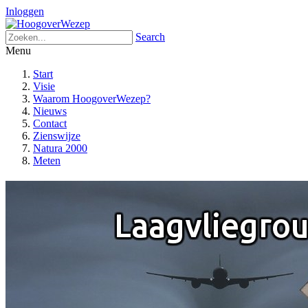
Inloggen
Search
Menu
Start
Visie
Waarom HoogoverWezep?
Nieuws
Contact
Zienswijze
Natura 2000
Meten