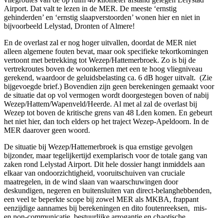
Airport. Dat valt te lezen in de MER. De meeste ‘ernstig
gehinderden’ en ‘ernstig slaapverstoorden’ wonen hier en niet in
bijvoorbeeld Lelystad, Dronten of Almere!
En de overlast zal er nog hoger uitvallen, doordat de MER niet
alleen algemene fouten bevat, maar ook specifieke tekortkomingen
vertoont met betrekking tot Wezep/Hattemerbroek. Zo is bij de
vertrekroutes boven de woonkernen met een te hoog vliegniveau
gerekend, waardoor de geluidsbelasting ca. 6 dB hoger uitvalt. (Zie
bijgevoegde brief.) Bovendien zijn geen berekeningen gemaakt voor
de situatie dat op vol vermogen wordt door​g​estegen boven of nabij
Wezep/Hattem/Wapenveld/Heerde. Al met al zal de overlast bij
Wezep tot boven de kritische grens van 48 Lden komen. En gebeurt
het niet hier, dan toch elders op het traject Wezep-Apeldoorn. In de
MER daarover geen woord.
De situatie bij Wezep/Hattemerbroek is qua ernstige gevolgen
bijzonder, maar tegelijkertijd exemplarisch voor de totale gang van
zaken rond Lelystad Airport. Dit hele dossier hangt inmiddels aan
elkaar van ondoorzichtigheid, vooruitschuiven van cruciale
maatregelen, in de wind slaan van waarschuwingen door
deskundigen, negeren en buitensluiten van direct-belanghebbenden,
een veel te beperkte scope bij zowel MER als MKBA, frappant
eenzijdige aannames bij berekeningen en dito foutenreeksen, mis-
en non-communicatie, bestuurlijke arrogantie en chaotische