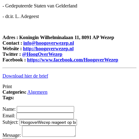
- Gedeputeerde Staten van Gelderland
- dr.ir. L. Adegeest
Adres : Koningin Wilhelminalaan 11, 8091 AP Wezep
Contact :
info@hoogoverwezep.nl
Website :
http://hoogoverwezep.nl
Twitter :
@HoogOverWezep
Facebook :
https://www.facebook.com/HoogoverWezep
Download hier de brief
Print
Categories:
Algemeen
Tags:
Name:
Email:
Subject:
Message: