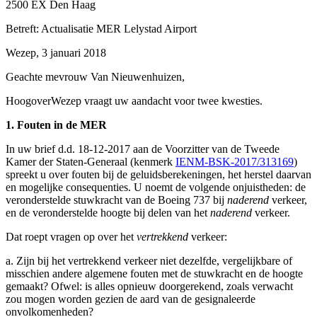
2500 EX Den Haag
Betreft: Actualisatie MER Lelystad Airport
Wezep, 3 januari 2018
Geachte mevrouw Van Nieuwenhuizen,
HoogoverWezep vraagt uw aandacht voor twee kwesties.
1.
Fouten in de MER
In uw brief d.d. 18-12-2017 aan de Voorzitter van de Tweede
Kamer der Staten-Generaal (kenmerk
IENM-BSK-2017/313169
)
spreekt u over fouten bij de geluidsberekeningen, het herstel daarvan
en mogelijke consequenties. U noemt de volgende onjuistheden: de
veronderstelde stuwkracht van de Boeing 737 bij
naderend
verkeer,
en de veronderstelde hoogte bij delen van het
naderend
verkeer.
Dat roept vragen op over het
vertrekkend
verkeer:
a. Zijn bij het vertrekkend verkeer niet dezelfde, vergelijkbare of
misschien andere algemene fouten met de stuwkracht en de hoogte
gemaakt? Ofwel: is alles opnieuw doorgerekend, zoals verwacht
zou mogen worden gezien de aard van de gesignaleerde
onvolkomenheden?