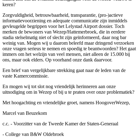
keren?
Zorgvuldigheid, betrouwbaarheid, transparantie, (pro-)actieve
informatievoorziening en adequate communicatie zijn inmiddels
gevleugelde begrippen voor het Lelystad Airport dossier. Toch
merken de bewoners van Wezep/Hattemerbroek, die in eerdere
stadia stelselmatig niet of slecht zijn geïnformeerd, daar nog bar
weinig van. Mogen wij u daarom beleefd maar dringend verzoeken
onze vragen serieus te nemen en spoedig te beantwoorden? Het gaat
immers om het welzijn van veel mensen, niet alleen de 15.000 bij
ons, maar ook elders. Op voorhand onze dank daarvoor.
Een brief van vergelijkbare strekking gaat naar de leden van de
vaste Kamercommissie.
En mogen wij tot slot nog vriendelijk herinneren aan onze
uitnodiging om in Wezep of bij u te praten over onze problematiek?
Met hoogachting en vriendelijke groet, namens HoogoverWezep,
Marcel van Beuzekom
c.c. - Voorzitter van de Tweede Kamer der Staten-Generaal
- College van B&W Oldebroek