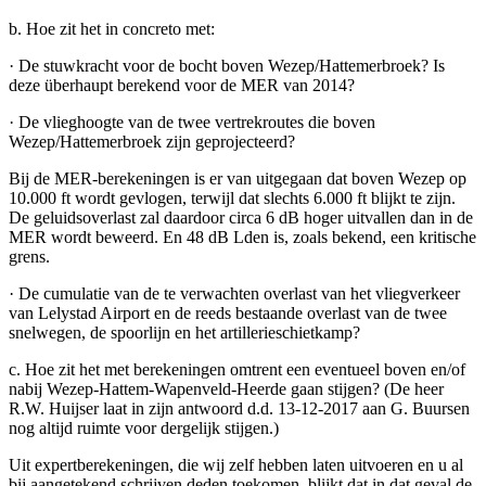
b. Hoe zit het in concreto met:
· De stuwkracht voor de bocht boven Wezep/Hattemerbroek? Is
deze überhaupt berekend voor de MER van 2014?
· De vlieghoogte van de twee vertrekroutes die boven
Wezep/Hattemerbroek zijn geprojecteerd?
Bij de MER-berekeningen is er van uitgegaan dat boven Wezep op
10.000 ft wordt gevlogen, terwijl dat slechts 6.000 ft blijkt te zijn.
De geluidsoverlast zal daardoor circa 6 dB hoger uitvallen dan in de
MER wordt beweerd. En 48 dB Lden is, zoals bekend, een kritische
grens.
· De cumulatie van de te verwachten overlast van het vliegverkeer
van Lelystad Airport en de reeds bestaande overlast van de twee
snelwegen, de spoorlijn en het artillerieschietkamp?
c. Hoe zit het met berekeningen omtrent een eventueel boven en/of
nabij Wezep-Hattem-Wapenveld-Heerde gaan stijgen? (De heer
R.W. Huijser laat in zijn antwoord d.d. 13-12-2017 aan G. Buursen
nog altijd ruimte voor dergelijk stijgen.)
Uit expertberekeningen, die wij zelf hebben laten uitvoeren en u al
bij aangetekend schrijven deden toekomen, blijkt dat in dat geval de