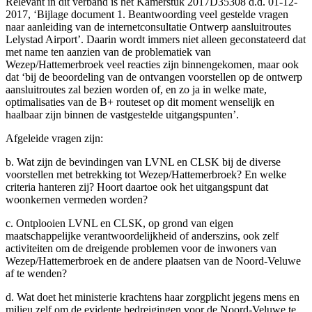
Relevant in dit verband is het Kamerstuk 2017D35308 d.d. 01-12-
2017, ‘Bijlage document 1. Beantwoording veel gestelde vragen
naar aanleiding van de internetconsultatie Ontwerp aansluitroutes
Lelystad Airport’. Daarin wordt immers niet alleen geconstateerd dat
met name ten aanzien van de problematiek van
Wezep/Hattemerbroek veel reacties zijn binnengekomen, maar ook
dat ‘bij de beoordeling van de ontvangen voorstellen op de ontwerp
aansluitroutes zal bezien worden of, en zo ja in welke mate,
optimalisaties van de B+ routeset op dit moment wenselijk en
haalbaar zijn binnen de vastgestelde uitgangspunten’.
Afgeleide vragen zijn:
b. Wat zijn de bevindingen van LVNL en CLSK bij de diverse
voorstellen met betrekking tot Wezep/Hattemerbroek? En welke
criteria hanteren zij? Hoort daartoe ook het uitgangspunt dat
woonkernen vermeden worden?
c. Ontplooien LVNL en CLSK, op grond van eigen
maatschappelijke verantwoordelijkheid of anderszins, ook zelf
activiteiten om de dreigende problemen voor de inwoners van
Wezep/Hattemerbroek en de andere plaatsen van de Noord-Veluwe
af te wenden?
d. Wat doet het ministerie krachtens haar zorgplicht jegens mens en
milieu zelf om de evidente bedreigingen voor de Noord-Veluwe te