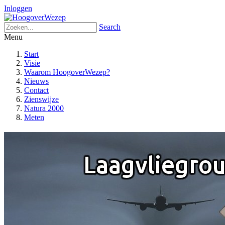
Inloggen
Search
Menu
Start
Visie
Waarom HoogoverWezep?
Nieuws
Contact
Zienswijze
Natura 2000
Meten