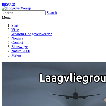
Inloggen
Search
Menu
Start
Visie
Waarom HoogoverWezep?
Nieuws
Contact
Zienswijze
Natura 2000
Meten