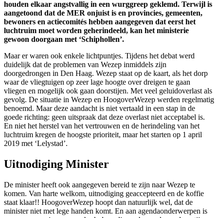
houden elkaar angstvallig in een wurggreep geklemd. Terwijl is
aangetoond dat de MER onjuist is en provincies, gemeenten,
bewoners en actiecomités hebben aangegeven dat eerst het
luchtruim moet worden geherindeeld, kan het ministerie
gewoon doorgaan met ‘Schiphollen’.
Maar er waren ook enkele lichtpuntjes. Tijdens het debat werd
duidelijk dat de problemen van Wezep inmiddels zijn
doorgedrongen in Den Haag. Wezep staat op de kaart, als het dorp
waar de vliegtuigen op zeer lage hoogte over dreigen te gaan
vliegen en mogelijk ook gaan doorstijen. Met veel geluidoverlast als
gevolg. De situatie in Wezep en HoogoverWezep werden regelmatig
benoemd. Maar deze aandacht is niet vertaald in een stap in de
goede richting: geen uitspraak dat deze overlast niet acceptabel is.
En niet het herstel van het vertrouwen en de herindeling van het
luchtruim kregen de hoogste prioriteit, maar het starten op 1 april
2019 met ‘Lelystad’.
Uitnodiging Minister
De minister heeft ook aangegeven bereid te zijn naar Wezep te
komen. Van harte welkom, uitnodiging geaccepteerd en de koffie
staat klaar!! HoogoverWezep hoopt dan natuurlijk wel, dat de
minister niet met lege handen komt. En aan agendaonderwerpen is