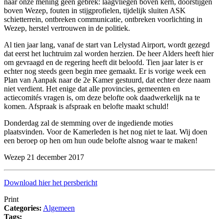
naar onze mening geen gebrek: laagvliegen boven kern, doorstijgen
boven Wezep, fouten in stijgprofielen, tijdelijk sluiten ASK
schietterrein, ontbreken communicatie, ontbreken voorlichting in
Wezep, herstel vertrouwen in de politiek.
Al tien jaar lang, vanaf de start van Lelystad Airport, wordt gezegd
dat eerst het luchtruim zal worden herzien. De heer Alders heeft hier
om gevraagd en de regering heeft dit beloofd. Tien jaar later is er
echter nog steeds geen begin mee gemaakt. Er is vorige week een
Plan van Aanpak naar de 2e Kamer gestuurd, dat echter deze naam
niet verdient. Het enige dat alle provincies, gemeenten en
actiecomités vragen is, om deze belofte ook daadwerkelijk na te
komen. Afspraak is afspraak en belofte maakt schuld!
Donderdag zal de stemming over de ingediende moties
plaatsvinden. Voor de Kamerleden is het nog niet te laat. Wij doen
een beroep op hen om hun oude belofte alsnog waar te maken!
Wezep 21 december 2017
Download hier het persbericht
Print
Categories:
Algemeen
Tags: