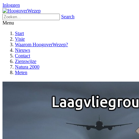
Inloggen
Search
Menu
Start
Visie
Waarom HoogoverWezep?
Nieuws
Contact
Zienswijze
Natura 2000
Meten