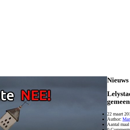
Nieuws
Lelysta
gemeen
22 maart 20
Author:
Mar
Aantal maal
0 Comment