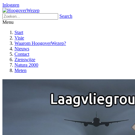
Inloggen
Search
Menu
Start
Visie
Waarom HoogoverWezep?
Nieuws
Contact
Zienswijze
Natura 2000
Meten