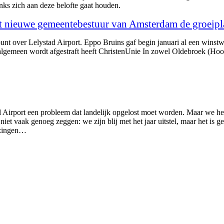
nks zich aan deze belofte gaat houden.
et nieuwe gemeentebestuur van Amsterdam de groeipl
dpunt over Lelystad Airport. Eppo Bruins gaf begin januari al een wins
t algemeen wordt afgestraft heeft ChristenUnie In zowel Oldebroek (
ad Airport een probleem dat landelijk opgelost moet worden. Maar we he
 vaak genoeg zeggen: we zijn blij met het jaar uitstel, maar het is ge
iezingen…