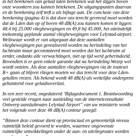
in het berekenen van geluid laten berekenen wat het stijgen boven
onze woonkern zou kunnen betekenen. De uitgangspunten daarvan
en de berekening zelf treft u als bijlage aan. De conclusie van deze
berekening (pagina 4) is dat door ons terecht gevreesd moet worden
dat de Lden dan op of boven 48 dB(A) zou kunnen komen te liggen:
48.4 bij 25.000 vliegbewegingen en 49,8 bij 45.000, het uiteindelijk
toekomstig geplande aantal vliegbewegingen voor Lelystad-airport.
Weliswaar wordt er van uitgegaan dat deze aantallen
vliegbewegingen pas gerealiseerd worden na herindeling van het
luchtruim maar geconstateerd moet worden dat het luchtruim al
eerder, ondanks alle verwachtingen, niet op tijd werd geherindeeld.
Bovendien is er geen enkele garantie dat na herindeling Wezep wel
wordt ontzien. Als deze aantallen vliegbewegingen via de routeset
B+ gaan of blijven vliegen moeten we dus terecht voor deze Lden-
getallen vrezen. Als bekend wordt 48 dB(A) als wettelijke ondergrens
gehanteerd voor geluidsoverlast.
In een zeer recent, ongedateerd ‘Bijlagedocument 1. Beantwoording
veel gestelde vragen naar aanleiding van de internetconsultatie
Ontwerp aansluitroutes Lelystad Airport” van uw ministerie wordt
het volgende over deze 48 dB(A) contour gezegd:
“Binnen deze contour dient op provinciaal en gemeentelijk niveau
ruimtelijk beleid gevoerd te worden, waarmee ongewenste
ruimtelijke ontwikkelingen onder de aan- en uitvliegroutes worden