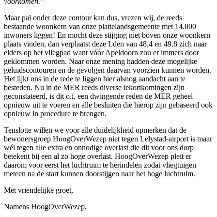
voorkomen.”
Maar pal onder deze contour kan dus, vrezen wij, de reeds
bestaande woonkern van onze plattelandsgemeente met 14.000
inwoners liggen! En mocht deze stijging niet boven onze woonkern
plaats vinden, dan verplaatst deze Lden van 48,4 en 49,8 zich naar
elders op het vliegpad want vóór Apeldoorn zou er immers door
geklommen worden. Naar onze mening hadden deze mogelijke
geluidscontouren en de gevolgen daarvan voorzien kunnen worden.
Het lijkt ons in de rede te liggen hier alsnog aandacht aan te
besteden. Nu in de MER reeds diverse tekortkomingen zijn
geconstateerd, is dit o.i. een dwingende reden de MER geheel
opnieuw uit te voeren en alle besluiten die hierop zijn gebaseerd ook
opnieuw in procedure te brengen.
Tenslotte willen we voor alle duidelijkheid opmerken dat de
bewonersgroep HoogOverWezep niet tegen Lelystad-airport is maar
wél tegen alle extra en onnodige overlast die dit voor ons dorp
betekent bij een al zo hoge overlast. HoogOverWezep pleit er
daarom voor eerst het luchtruim te herindelen zodat vliegtuigen
meteen na de start kunnen doorstijgen naar het hoge luchtruim.
Met vriendelijke groet,
Namens HoogOverWezep,