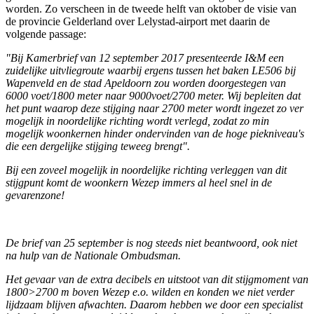
worden. Zo verscheen in de tweede helft van oktober de visie van
de provincie Gelderland over Lelystad-airport met daarin de
volgende passage:
"Bij Kamerbrief van 12 september 2017 presenteerde I&M een
zuidelijke uitvliegroute waarbij ergens tussen het baken LE506 bij
Wapenveld en de stad Apeldoorn zou worden doorgestegen van
6000 voet/1800 meter naar 9000voet/2700 meter. Wij bepleiten dat
het punt waarop deze stijging naar 2700 meter wordt ingezet zo ver
mogelijk in noordelijke richting wordt verlegd, zodat zo min
mogelijk woonkernen hinder ondervinden van de hoge piekniveau's
die een dergelijke stijging teweeg brengt".
Bij een zoveel mogelijk in noordelijke richting verleggen van dit
stijgpunt komt de woonkern Wezep immers al heel snel in de
gevarenzone!
De brief van 25 september is nog steeds niet beantwoord, ook niet
na hulp van de Nationale Ombudsman.
Het gevaar van de extra decibels en uitstoot van dit stijgmoment van
1800>2700 m boven Wezep e.o. wilden en konden we niet verder
lijdzaam blijven afwachten. Daarom hebben we door een specialist