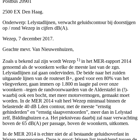
Postbus 20901
2500 EX Den Haag.
Onderwerp: Lelystadlijnen, verwacht geluidscontour bij doorstijgen
op / rond Wezep in cijfers dB(A).
Wezep, 7 december 2017.
Geachte mevr. Van Nieuwenhuizen,
1)
Zoals u bekend zal zijn wordt Wezep
in het MER-rapport 2014
genoemd als de woonkern welke de meeste last van de zgn.
Lelystadlijnen zal gaan ondervinden. De beide naar het zuiden
uitgaande lijnen van de routeset B+, goed voor een 80% van het
vliegverkeer, gaan immers op 1.800 m laagte pal over onze
woonkern –tegen de randvoorwaarden van de Alderstafel in (!)-
waarbij ook een bocht, met meer motorvermogen, gemaakt moet
worden. In de MER 2014 valt heel Wezep minimaal binnen de
belastende 40 dB Lden contour, met de meeste “ernstig
gehinderden” en “ernstig slaapverstoorden”, meer dan in Lelystad
zelf, Biddinghuizen e.a. Het piekniveau daarbij zal naar verwachting
boven de 65 dB(A) per passage, boven de woonkern, uitkomen.
In de MER 2014 is echter niet de al bestaande geluidsoverlast in
Wezep meegenomen. Deze is groot: Wezep ligt ingeklemd tussen de