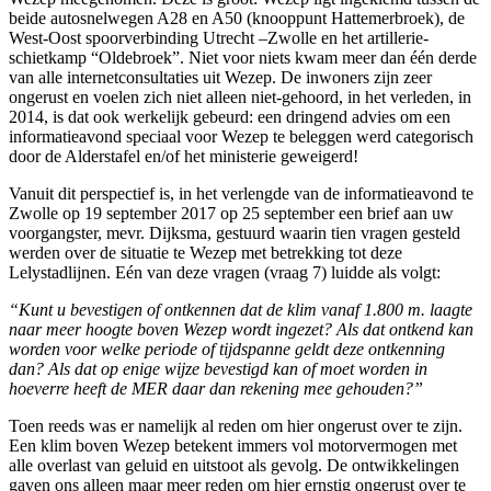
beide autosnelwegen A28 en A50 (knooppunt Hattemerbroek), de
West-Oost spoorverbinding Utrecht –Zwolle en het artillerie-
schietkamp “Oldebroek”. Niet voor niets kwam meer dan één derde
van alle internetconsultaties uit Wezep. De inwoners zijn zeer
ongerust en voelen zich niet alleen niet-gehoord, in het verleden, in
2014, is dat ook werkelijk gebeurd: een dringend advies om een
informatieavond speciaal voor Wezep te beleggen werd categorisch
door de Alderstafel en/of het ministerie geweigerd!
Vanuit dit perspectief is, in het verlengde van de informatieavond te
Zwolle op 19 september 2017 op 25 september een brief aan uw
voorgangster, mevr. Dijksma, gestuurd waarin tien vragen gesteld
werden over de situatie te Wezep met betrekking tot deze
Lelystadlijnen. Eén van deze vragen (vraag 7) luidde als volgt:
“Kunt u bevestigen of ontkennen dat de klim vanaf 1.800 m. laagte
naar meer hoogte boven Wezep wordt ingezet? Als dat ontkend kan
worden voor welke periode of tijdspanne geldt deze ontkenning
dan? Als dat op enige wijze bevestigd kan of moet worden in
hoeverre heeft de MER daar dan rekening mee gehouden?”
Toen reeds was er namelijk al reden om hier ongerust over te zijn.
Een klim boven Wezep betekent immers vol motorvermogen met
alle overlast van geluid en uitstoot als gevolg. De ontwikkelingen
gaven ons alleen maar meer reden om hier ernstig ongerust over te