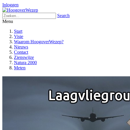
Inloggen
Search
Menu
Start
Visie
Waarom HoogoverWezep?
Nieuws
Contact
Zienswijze
Natura 2000
Meten