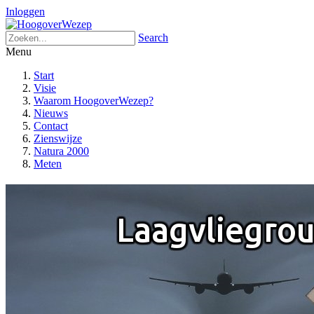
Inloggen
Search
Menu
Start
Visie
Waarom HoogoverWezep?
Nieuws
Contact
Zienswijze
Natura 2000
Meten