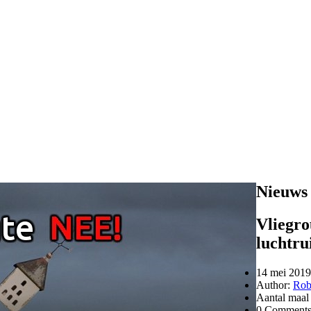
Nieuws
Vliegro
luchtru
14 mei 2019
Author:
Rob
Aantal maal
0 Comment