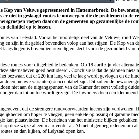
ven de Kop van Veluwe gepresenteerd in Hattemerbroek. De bewoner
e is er niet in geslaagd routes te ontwerpen die de problemen in de 
nersgroepen roepen daarom de gemeenten op gezamenlijke de route
n definitief op te lossen.
outes van Lelystad. Vooral het noordelijk deel van de Veluwe, rond W
g en zijn in dit gebied bovendien volop aan het stijgen. De Kop van d
et laagvliegen is bovendien onveilig en slecht voor de gezondheid van 
natieve routes voor dit gebied te bedenken. Op 18 april zijn vier alter
 alternatieven goed bestudeerd . Conclusie is dat de plannen niets mee
n het bezwaar, dat er 220 km lang veel te laag wordt gevlogen en de hind
staande en nieuwe varianten) onacceptabel zijn. Dit zullen de bewonersg
ldoen niet aan de uitgangspunten van de Kamer dat eerst volledig duidel
meter hoger dan tot nu toe wordt gezegd. De inwoners doen een klemme
aangegeven, dat de strengere randvoorwaarden ineens zijn verdwenen. H
ijkheden om hoger te vliegen, geen enkele oplossing of garantie bied
io kan plaatsvinden. De berichten van het ministerie blijken gebakken l
emt op deze wijze alleen maar verder af. Al met al genoeg redenen om al
e routes en dan kijken, of Lelystad open kan.