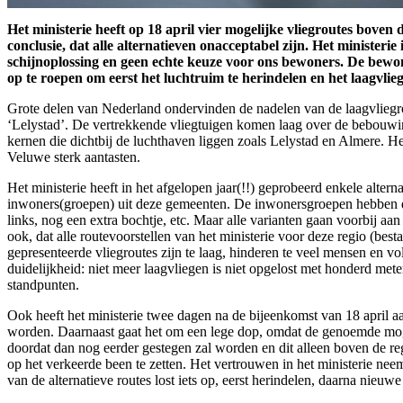
Het ministerie heeft op 18 april vier mogelijke vliegroutes bo
conclusie, dat alle alternatieven onacceptabel zijn. Het ministeri
schijnoplossing en geen echte keuze voor ons bewoners. De bewo
op te roepen om eerst het luchtruim te herindelen en het laagvliege
Grote delen van Nederland ondervinden de nadelen van de laagvliegr
‘Lelystad’. De vertrekkende vliegtuigen komen laag over de bebouwin
kernen die dichtbij de luchthaven liggen zoals Lelystad en Almere. H
Veluwe sterk aantasten.
Het ministerie heeft in het afgelopen jaar(!!) geprobeerd enkele alter
inwoners(groepen) uit deze gemeenten. De inwonersgroepen hebben deze
links, nog een extra bochtje, etc. Maar alle varianten gaan voorbij aa
ook, dat alle routevoorstellen van het ministerie voor deze regio (be
gepresenteerde vliegroutes zijn te laag, hinderen te veel mensen en vo
duidelijkheid: niet meer laagvliegen is niet opgelost met honderd 
standpunten.
Ook heeft het ministerie twee dagen na de bijeenkomst van 18 april 
worden. Daarnaast gaat het om een lege dop, omdat de genoemde mogel
doordat dan nog eerder gestegen zal worden en dit alleen boven de reg
op het verkeerde been te zetten. Het vertrouwen in het ministerie ne
van de alternatieve routes lost iets op, eerst herindelen, daarna nieuw