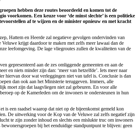
sgroepen hebben deze routes beoordeeld en komen tot de
regio voorkomen. Een keuze voor ‘de minst slechte’ is een politieke
voorstellen af te wijzen en de minister opnieuw en met kracht
ezep, Hattem en Heerde zal negatieve gevolgen ondervinden van
e Veluwe krijgt daardoor te maken met zelfs meer lawaai dan de
onze leefomgeving. De lage vliegroutes zullen de kwaliteiten van de
natieven gepresenteerd aan de zes omliggende gemeenten en aan de
r en niets minder zijn dan: ‘meer van hetzelfde’. Iets meer naar
er hiervan door wat verleggingen niet van tafel is. Conclusie is dan
roepen dan ook aan het Ministerie teruggeven. Immers, alle
ijk moet zijn dat laagvliegen niet zal gebeuren. En voor alle
nd beroep op de Kamerleden om de inwoners te ondersteunen in hun
et is een raadsel waarop dat niet op de bijeenkomst gemeld kon
en. De uitwerking voor de Kop van de Veluwe zal zelfs negatief zijn
ucht te zijn zonder inhoud en slechts een mislukte truc
om inwoners
s bewonersgroepen bij het eenduidige standpuntpunt te blijven: geen